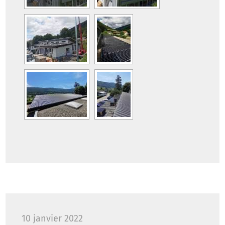
panneaux
solaires
photovoltaïques
10 janvier 2022