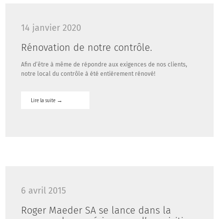
14 janvier 2020
Rénovation de notre contrôle.
By
maeder
Afin d’être à même de répondre aux exigences de nos clients,
/
notre local du contrôle à été entièrement rénové!
Actualité
/
Lire la suite
→
Commentaires
fermés
sur
Rénovation
de
notre
contrôle.
6 avril 2015
Roger Maeder SA se lance dans la