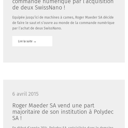
commande numérique par l’acquisition
de deux SwissNano !
By
maeder
Equipée jusqu’ici de machines à cames, Roger Maeder SA décide
/
de faire le saut et s’ouvre au monde de la commande numérique
Actualité
par l’achat de deux SwissNano.
/
Commentaires
Lire la suite
→
fermés
sur
Roger
Maeder
SA
se
lance
dans
la
commande
6 avril 2015
numérique
par
Roger Maeder SA vend une part
l’acquisition
majoritaire de son institution à Polydec
de
SA !
deux
By
SwissNano
maeder