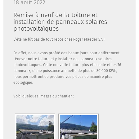
18 août 2022
Remise à neuf de la toiture et
installation de panneaux solaires
photovoltaïques
By
Toggle
L’été ne fût pas de tout repos chez Roger Maeder SA !
Sarl
/
En effet, nous avons profité des beaux jours pour entièrement
Actualité
rénover notre toiture et y installer des panneaux solaires
/
photovoltaïques. Cette nouvelle toiture plus efficiente et les 76
Commentaires
panneaux, d’une puissance annuelle de plus de 30’000 KWh,
fermés
nous permettront de produire vos pièces de manière plus
sur
écologique.
Remise
à
Voici quelques images du chantier :
neuf
de
la
toiture
et
installation
de