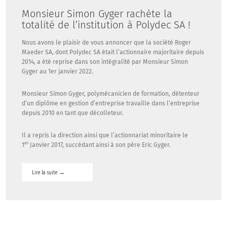
Monsieur Simon Gyger rachète la
totalité de l’institution à Polydec SA !
By
maeder
Nous avons le plaisir de vous annoncer que la société Roger
/
Maeder SA, dont Polydec SA était l’actionnaire majoritaire depuis
Actualité
2014, a été reprise dans son intégralité par Monsieur Simon
/
Gyger au 1er janvier 2022.
Commentaires
fermés
Monsieur Simon Gyger, polymécanicien de formation, détenteur
sur
d’un diplôme en gestion d’entreprise travaille dans l’entreprise
Monsieur
depuis 2010 en tant que décolleteur.
Simon
Gyger
Il a repris la direction ainsi que l’actionnariat minoritaire le
rachète
er
1
Janvier 2017, succédant ainsi à son père Eric Gyger.
la
totalité
de
Lire la suite
→
l’institution
à
Polydec
SA
!