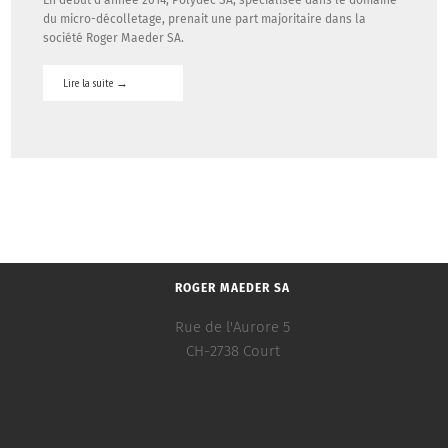
En début d’année 2014, Polydec SA, spécialisée dans le domaine
!
/
du micro-décolletage, prenait une part majoritaire dans la
Actualité
société Roger Maeder SA.
/
Commentaires
Lire la suite
→
fermés
sur
Roger
Maeder
SA
vend
une
part
majoritaire
de
son
ROGER MAEDER SA
institution
à
Rue de l'Aurore 5
Polydec
CH-2738 Court
SA
!